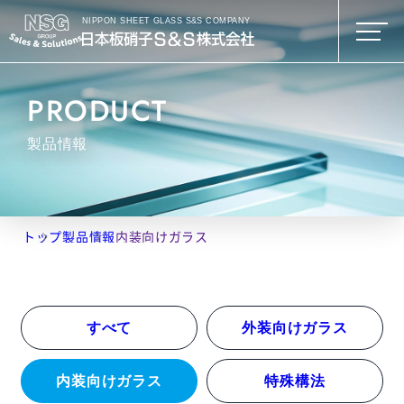
NIPPON SHEET GLASS S&S COMPANY
PRODUCT
製品情報
トップ
製品情報
内装向けガラス
すべて
外装向けガラス
内装向けガラス
特殊構法