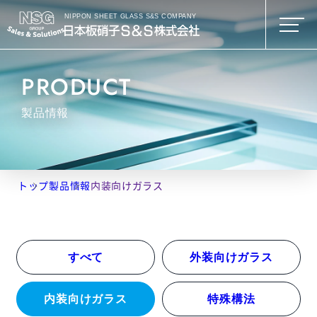
NIPPON SHEET GLASS S&S COMPANY
PRODUCT
製品情報
トップ
製品情報
内装向けガラス
すべて
外装向けガラス
内装向けガラス
特殊構法