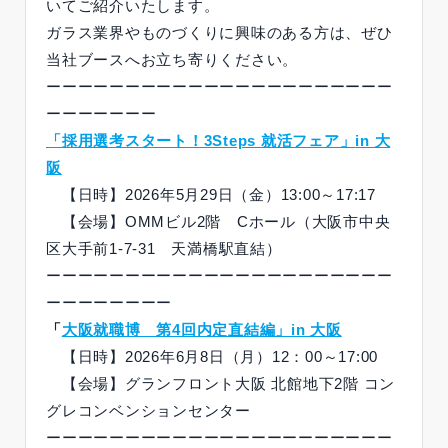
いてご紹介いたします。
ガラス業界やものづくりに興味のある方は、ぜひ
当社ブースへお立ち寄りください。
ーーーーーーーーーーーーーーーーーーーーーー
ーーーーーーー
「採用選考スタート！3Steps 就活フェア」
in 大
阪
【日時】2026年5月29日（金）13:00～17:17
【会場】OMMビル2階 Cホール（大阪市中央
区大手前1-7-31 天満橋駅直結）
ーーーーーーーーーーーーーーーーーーーーーー
ーーーーーーーー
「
大阪就職博 第4回内定直結編」
in 大阪
【日時】2026年6月8日（月）12：00～17:00
【会場】グランフロント大阪 北館地下2階 コン
グレコンベンションセンター
ーーーーーーーーーーーーーーーーーーーーーー