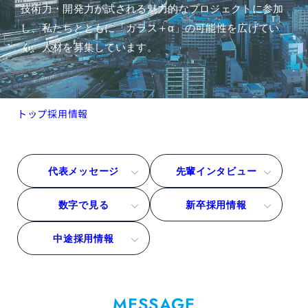
技術力・
開発力が試される魅力的なプロジェクトに参加
し、私たちとともに「ガラス＋α」の可能性を広げてい
く、人材を募集しています。
トップ
採用情報
代表メッセージ
先輩インタビュー
数字で見る
新卒採用情報
中途採用情報
MESSAGE