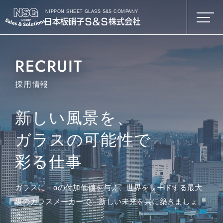
NIPPON SHEET GLASS S&S COMPANY
RECRUIT
採用情報
新しい風景を、
ガラスの可能性で
彩る仕事
ガラスに＋αの付加価値を与え、世界をリードする最大
級のガラスメーカーで、新しい未来を共に築きましょ
う。