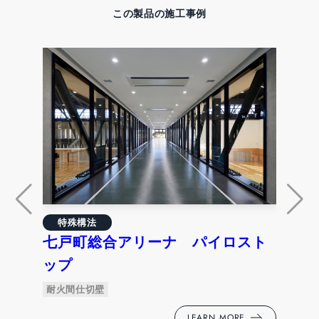
この製品の施工事例
外
グ
特殊構法
七戸町総合アリーナ パイロスト
複層
ップ
耐火間仕切壁
LEARN MORE