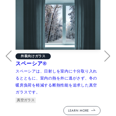
外
外装向けガラス
ス
スペーシア®
スペ
スペーシアは、日射しを室内に十分取り入れ
クロ
るとともに、室内の熱を外に逃がさず、冬の
導を
暖房負荷を軽減する断熱性能を追求した真空
して
ガラスです。
真空
真空ガラス
LEARN MORE