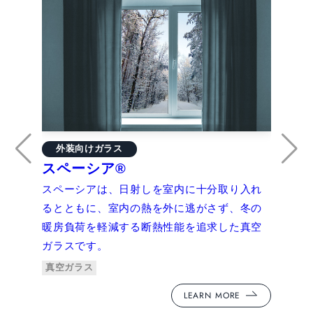
外
外装向けガラス
ス
スペーシア®
スペ
スペーシアは、日射しを室内に十分取り入れ
クロ
るとともに、室内の熱を外に逃がさず、冬の
導を
暖房負荷を軽減する断熱性能を追求した真空
して
ガラスです。
真空
真空ガラス
LEARN MORE