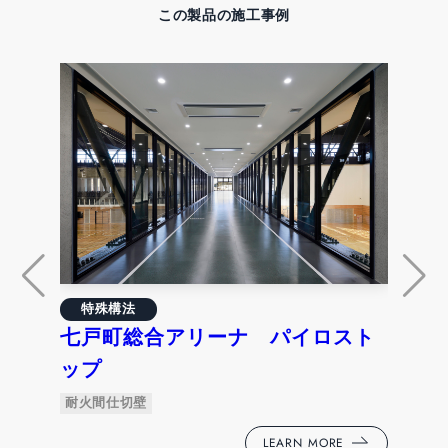
この製品の施工事例
外
グ
特殊構法
七戸町総合アリーナ パイロスト
複層
ップ
耐火間仕切壁
LEARN MORE